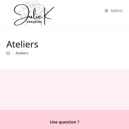
Skip
to
MENU
content
Ateliers
>
Ateliers
Une question ?